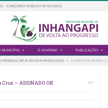
O – CONCURSO PÚBLICO Nº 001/2022
 MUNICÍPIO
O GOVERNO
PUBLICAÇÕES
»
O PRESENCIAL SRP Nº 001/2018-PMI-EDUCAÇÃO
CONTRATO Nº 04.2018 – A 
da Cruz – ASSINADO OK
0