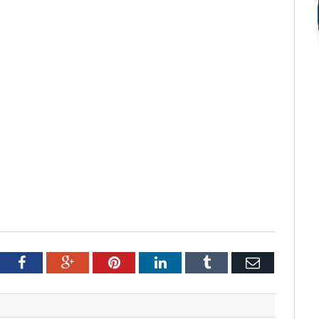
tter
Facebook
Google+
Pinterest
LinkedIn
Tumblr
Email