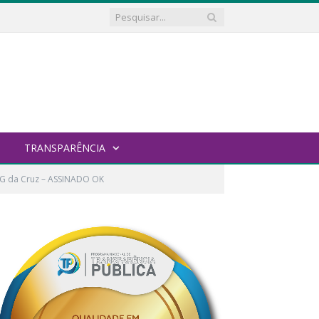
TRANSPARÊNCIA
G da Cruz – ASSINADO OK