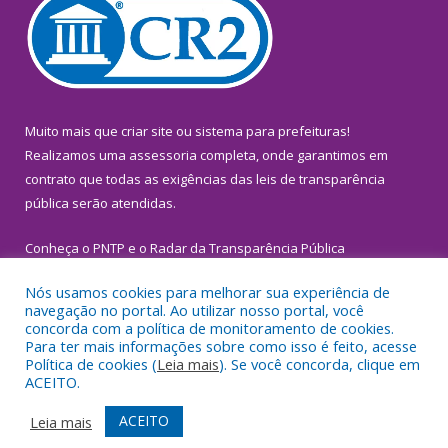
Muito mais que
criar site
ou
sistema para prefeituras
!
Realizamos uma
assessoria
completa, onde garantimos em
contrato que todas as exigências das
leis de transparência
pública
serão atendidas.
Conheça o
PNTP
e o
Radar da Transparência Pública
Nós usamos cookies para melhorar sua experiência de
navegação no portal. Ao utilizar nosso portal, você
concorda com a política de monitoramento de cookies.
Para ter mais informações sobre como isso é feito, acesse
Todos os direitos reservados a Prefeitura Municipal de
Política de cookies (
Leia mais
). Se você concorda, clique em
Inhangapi.
ACEITO.
Mapa do Site
Acessar Área Administrativa
ACEITO
Leia mais
Acessar Webmail