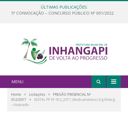
ÚLTIMAS PUBLICAÇÕES:
5ª CONVOCAÇÃO – CONCURSO PÚBLICO Nº 001/2022
MENU
»
»
Home
Licitações
PREGÃO PRESENCIAL Nº
»
012/2017
EDITAL PP Nº 012_2017_Medicamentos Urg-Emerg
– Assinado