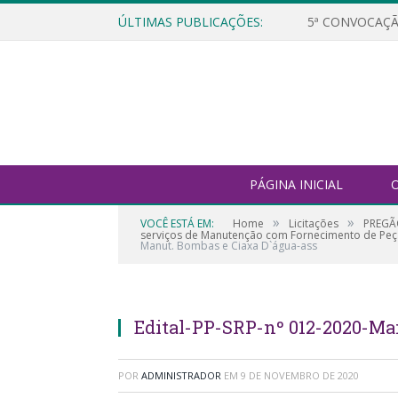
ÚLTIMAS PUBLICAÇÕES:
5ª CONVOCAÇÃ
PÁGINA INICIAL
O
»
»
VOCÊ ESTÁ EM:
Home
Licitações
PREGÃO
serviços de Manutenção com Fornecimento de Peç
Manut. Bombas e Ciaxa D`água-ass
Edital-PP-SRP-nº 012-2020-Ma
POR
ADMINISTRADOR
EM
9 DE NOVEMBRO DE 2020