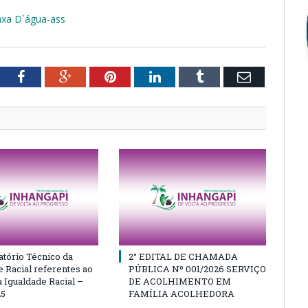
axa D`água-ass
tter
Facebook
Google+
Pinterest
LinkedIn
Tumblr
Email
atório Técnico da
2° EDITAL DE CHAMADA
e Racial referentes ao
PÚBLICA Nº 001/2026 SERVIÇO
 Igualdade Racial –
DE ACOLHIMENTO EM
25
FAMÍLIA ACOLHEDORA