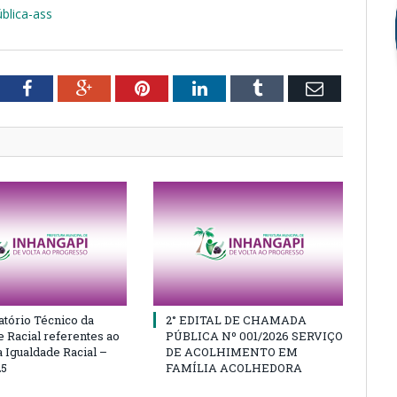
blica-ass
tter
Facebook
Google+
Pinterest
LinkedIn
Tumblr
Email
atório Técnico da
2° EDITAL DE CHAMADA
e Racial referentes ao
PÚBLICA Nº 001/2026 SERVIÇO
 Igualdade Racial –
DE ACOLHIMENTO EM
25
FAMÍLIA ACOLHEDORA