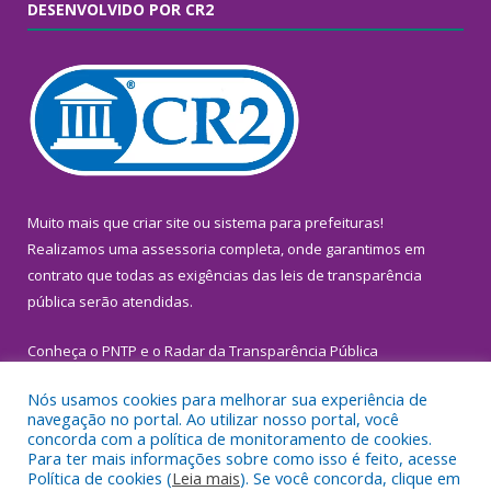
DESENVOLVIDO POR CR2
Muito mais que
criar site
ou
sistema para prefeituras
!
Realizamos uma
assessoria
completa, onde garantimos em
contrato que todas as exigências das
leis de transparência
pública
serão atendidas.
Conheça o
PNTP
e o
Radar da Transparência Pública
Nós usamos cookies para melhorar sua experiência de
navegação no portal. Ao utilizar nosso portal, você
concorda com a política de monitoramento de cookies.
Para ter mais informações sobre como isso é feito, acesse
Todos os direitos reservados a Prefeitura Municipal de
Política de cookies (
Leia mais
). Se você concorda, clique em
Inhangapi.