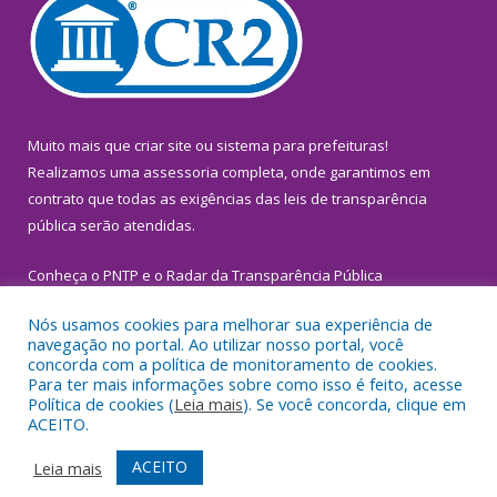
Muito mais que
criar site
ou
sistema para prefeituras
!
Realizamos uma
assessoria
completa, onde garantimos em
contrato que todas as exigências das
leis de transparência
pública
serão atendidas.
Conheça o
PNTP
e o
Radar da Transparência Pública
Nós usamos cookies para melhorar sua experiência de
navegação no portal. Ao utilizar nosso portal, você
concorda com a política de monitoramento de cookies.
Para ter mais informações sobre como isso é feito, acesse
Todos os direitos reservados a Prefeitura Municipal de
Política de cookies (
Leia mais
). Se você concorda, clique em
Inhangapi.
ACEITO.
Mapa do Site
Acessar Área Administrativa
ACEITO
Leia mais
Acessar Webmail