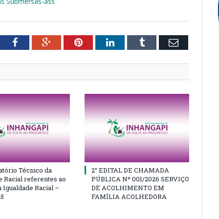
as Submersas-ass
tter
Facebook
Google+
Pinterest
LinkedIn
Tumblr
Email
atório Técnico da
2° EDITAL DE CHAMADA
e Racial referentes ao
PÚBLICA Nº 001/2026 SERVIÇO
 Igualdade Racial –
DE ACOLHIMENTO EM
25
FAMÍLIA ACOLHEDORA