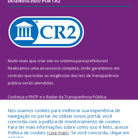
DESENVOLVIDO POR CR2
Muito mais que
criar site
ou
sistema para prefeituras
!
Realizamos uma
assessoria
completa, onde garantimos em
contrato que todas as exigências das
leis de transparência
pública
serão atendidas.
Conheça o
PNTP
e o
Radar da Transparência Pública
Nós usamos cookies para melhorar sua experiência de
navegação no portal. Ao utilizar nosso portal, você
concorda com a política de monitoramento de cookies.
Para ter mais informações sobre como isso é feito, acesse
Todos os direitos reservados a Prefeitura Municipal de
Política de cookies (
Leia mais
). Se você concorda, clique em
Inhangapi.