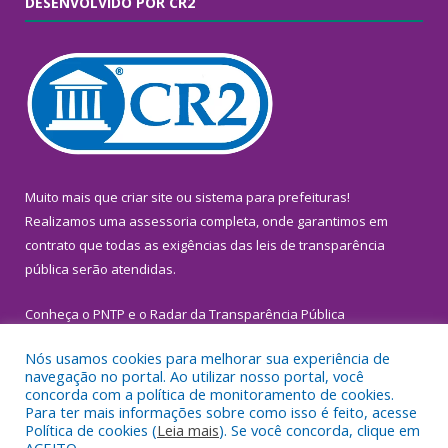
DESENVOLVIDO POR CR2
Muito mais que
criar site
ou
sistema para prefeituras
!
Realizamos uma
assessoria
completa, onde garantimos em
contrato que todas as exigências das
leis de transparência
pública
serão atendidas.
Conheça o
PNTP
e o
Radar da Transparência Pública
Nós usamos cookies para melhorar sua experiência de
navegação no portal. Ao utilizar nosso portal, você
concorda com a política de monitoramento de cookies.
Para ter mais informações sobre como isso é feito, acesse
Todos os direitos reservados a Prefeitura Municipal de
Política de cookies (
Leia mais
). Se você concorda, clique em
Inhangapi.