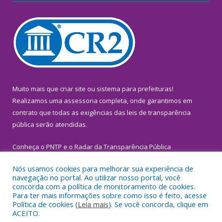
Muito mais que
criar site
ou
sistema para prefeituras
!
Realizamos uma
assessoria
completa, onde garantimos em
contrato que todas as exigências das
leis de transparência
pública
serão atendidas.
Conheça o
PNTP
e o
Radar da Transparência Pública
Nós usamos cookies para melhorar sua experiência de
navegação no portal. Ao utilizar nosso portal, você
concorda com a política de monitoramento de cookies.
Para ter mais informações sobre como isso é feito, acesse
Todos os direitos reservados a Prefeitura Municipal de
Política de cookies (
Leia mais
). Se você concorda, clique em
Inhangapi.
ACEITO.