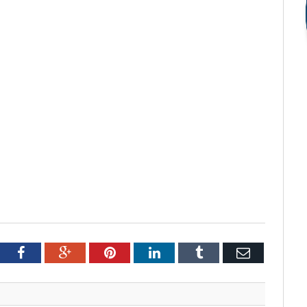
tter
Facebook
Google+
Pinterest
LinkedIn
Tumblr
Email