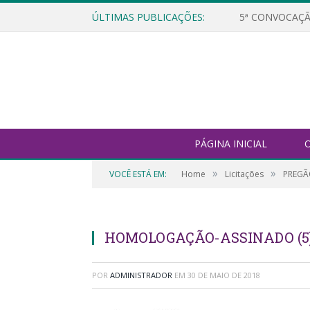
ÚLTIMAS PUBLICAÇÕES:
5ª CONVOCAÇÃ
PÁGINA INICIAL
O
»
»
VOCÊ ESTÁ EM:
Home
Licitações
PREGÃO
HOMOLOGAÇÃO-ASSINADO (5
POR
ADMINISTRADOR
EM
30 DE MAIO DE 2018