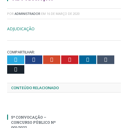
POR
ADMINISTRADOR
EM
16 DE MARÇO DE 2020
ADJUDICAÇÃO
COMPARTILHAR:
Twitter
Facebook
Google+
Pinterest
LinkedIn
Tumblr
Email
CONTEÚDO RELACIONADO
5ª CONVOCAÇÃO –
CONCURSO PÚBLICO Nº
001/2022