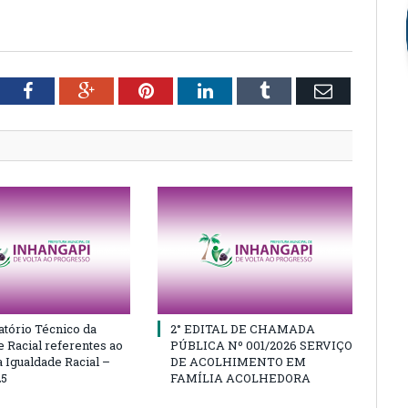
tter
Facebook
Google+
Pinterest
LinkedIn
Tumblr
Email
atório Técnico da
2° EDITAL DE CHAMADA
e Racial referentes ao
PÚBLICA Nº 001/2026 SERVIÇO
 Igualdade Racial –
DE ACOLHIMENTO EM
25
FAMÍLIA ACOLHEDORA