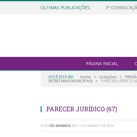
ÚLTIMAS PUBLICAÇÕES:
5ª CONVOCAÇÃ
PÁGINA INICIAL
O
»
»
VOCÊ ESTÁ EM:
Home
Licitações
PREGÃ
»
SECRETARIAS MUNICIPAIS)
PARECER JURÍDICO (6
PARECER JURÍDICO (67)
POR
CR2-ADMIN10
EM
11 DE JANEIRO DE 2024