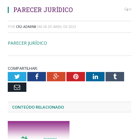
PARECER JURÍDICO
0
POR
CR2-ADMIN8
EM
28 DE ABRIL DE 2023
PARECER JURÍDICO
COMPARTILHAR:
Twitter
Facebook
Google+
Pinterest
LinkedIn
Tumblr
Email
CONTEÚDO RELACIONADO