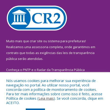
Muito mais que
criar site
ou
sistema para prefeituras
!
Realizamos uma
assessoria
completa, onde garantimos em
contrato que todas as exigências das
leis de transparência
pública
serão atendidas.
Conheça o
PNTP
e o
Radar da Transparência Pública
Nós usamos cookies para melhorar sua experiência de
navegação no portal. Ao utilizar nosso portal, você
concorda com a política de monitoramento de cookies.
Para ter mais informações sobre como isso é feito, acesse
Todos os direitos reservados a Prefeitura Municipal de
Política de cookies (
Leia mais
). Se você concorda, clique em
Inhangapi.
ACEITO.