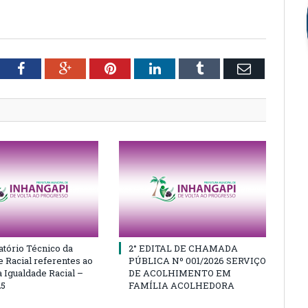
tter
Facebook
Google+
Pinterest
LinkedIn
Tumblr
Email
atório Técnico da
2° EDITAL DE CHAMADA
e Racial referentes ao
PÚBLICA Nº 001/2026 SERVIÇO
 Igualdade Racial –
DE ACOLHIMENTO EM
25
FAMÍLIA ACOLHEDORA