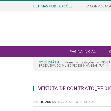
ÚLTIMAS PUBLICAÇÕES:
5ª CONVOCAÇÃ
PÁGINA INICIAL
O
»
»
VOCÊ ESTÁ EM:
Home
Licitações
PREGÃ
»
PRODUTIVA DO MUNICÍPIO DE INHANGAPI/PA)
MINUTA DE CONTRATO_PE 010.
POR
CR2-ADMIN5
EM
29 DE SETEMBRO DE 2023