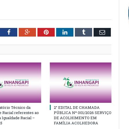
tter
Facebook
Google+
Pinterest
LinkedIn
Tumblr
Email
atório Técnico da
2° EDITAL DE CHAMADA
e Racial referentes ao
PÚBLICA Nº 001/2026 SERVIÇO
 Igualdade Racial –
DE ACOLHIMENTO EM
25
FAMÍLIA ACOLHEDORA