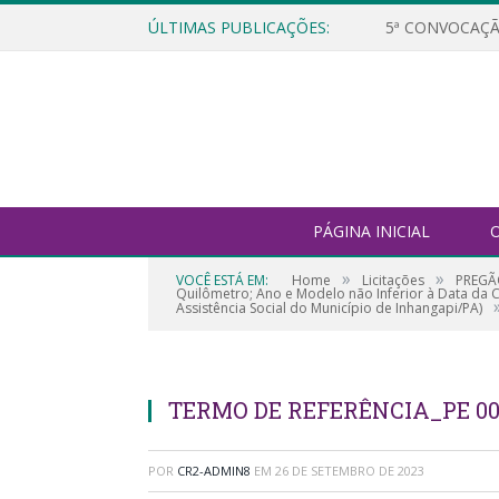
ÚLTIMAS PUBLICAÇÕES:
5ª CONVOCAÇÃ
PÁGINA INICIAL
O
»
»
VOCÊ ESTÁ EM:
Home
Licitações
PREGÃO
Quilômetro; Ano e Modelo não Inferior à Data da 
Assistência Social do Município de Inhangapi/PA)
TERMO DE REFERÊNCIA_PE 009
POR
CR2-ADMIN8
EM
26 DE SETEMBRO DE 2023