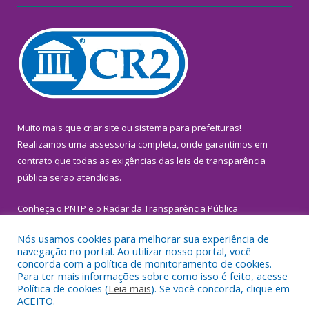
Muito mais que
criar site
ou
sistema para prefeituras
!
Realizamos uma
assessoria
completa, onde garantimos em
contrato que todas as exigências das
leis de transparência
pública
serão atendidas.
Conheça o
PNTP
e o
Radar da Transparência Pública
Nós usamos cookies para melhorar sua experiência de
navegação no portal. Ao utilizar nosso portal, você
concorda com a política de monitoramento de cookies.
Para ter mais informações sobre como isso é feito, acesse
Todos os direitos reservados a Prefeitura Municipal de
Política de cookies (
Leia mais
). Se você concorda, clique em
Inhangapi.
ACEITO.