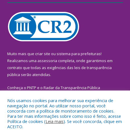
Muito mais que
criar site
ou
sistema para prefeituras
!
Realizamos uma
assessoria
completa, onde garantimos em
contrato que todas as exigências das
leis de transparência
pública
serão atendidas.
Conheça o
PNTP
e o
Radar da Transparência Pública
Nós usamos cookies para melhorar sua experiência de
navegação no portal. Ao utilizar nosso portal, você
concorda com a política de monitoramento de cookies.
Para ter mais informações sobre como isso é feito, acesse
Todos os direitos reservados a Prefeitura Municipal de
Política de cookies (
Leia mais
). Se você concorda, clique em
Inhangapi.
ACEITO.