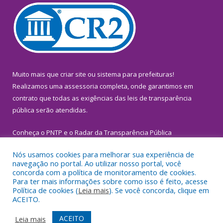
Muito mais que
criar site
ou
sistema para prefeituras
!
Realizamos uma
assessoria
completa, onde garantimos em
contrato que todas as exigências das
leis de transparência
pública
serão atendidas.
Conheça o
PNTP
e o
Radar da Transparência Pública
Nós usamos cookies para melhorar sua experiência de
navegação no portal. Ao utilizar nosso portal, você
concorda com a política de monitoramento de cookies.
Para ter mais informações sobre como isso é feito, acesse
Todos os direitos reservados a Prefeitura Municipal de
Política de cookies (
Leia mais
). Se você concorda, clique em
Inhangapi.
ACEITO.
Mapa do Site
Acessar Área Administrativa
ACEITO
Leia mais