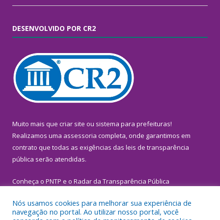
DESENVOLVIDO POR CR2
Muito mais que
criar site
ou
sistema para prefeituras
!
Realizamos uma
assessoria
completa, onde garantimos em
contrato que todas as exigências das
leis de transparência
pública
serão atendidas.
Conheça o
PNTP
e o
Radar da Transparência Pública
Nós usamos cookies para melhorar sua experiência de
navegação no portal. Ao utilizar nosso portal, você