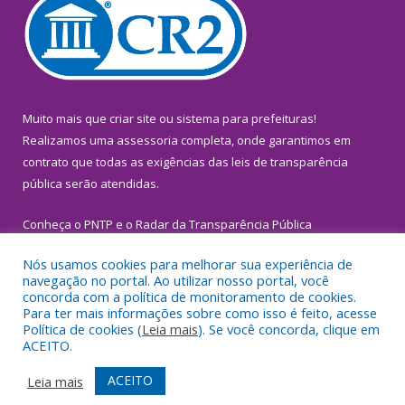
Muito mais que
criar site
ou
sistema para prefeituras
!
Realizamos uma
assessoria
completa, onde garantimos em
contrato que todas as exigências das
leis de transparência
pública
serão atendidas.
Conheça o
PNTP
e o
Radar da Transparência Pública
Nós usamos cookies para melhorar sua experiência de
navegação no portal. Ao utilizar nosso portal, você
concorda com a política de monitoramento de cookies.
Para ter mais informações sobre como isso é feito, acesse
Todos os direitos reservados a Prefeitura Municipal de
Política de cookies (
Leia mais
). Se você concorda, clique em
Inhangapi.
ACEITO.
Mapa do Site
Acessar Área Administrativa
ACEITO
Leia mais
Acessar Webmail