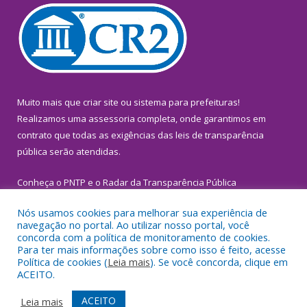
Muito mais que
criar site
ou
sistema para prefeituras
!
Realizamos uma
assessoria
completa, onde garantimos em
contrato que todas as exigências das
leis de transparência
pública
serão atendidas.
Conheça o
PNTP
e o
Radar da Transparência Pública
Nós usamos cookies para melhorar sua experiência de
navegação no portal. Ao utilizar nosso portal, você
concorda com a política de monitoramento de cookies.
Para ter mais informações sobre como isso é feito, acesse
Todos os direitos reservados a Prefeitura Municipal de
Política de cookies (
Leia mais
). Se você concorda, clique em
Inhangapi.
ACEITO.
Mapa do Site
Acessar Área Administrativa
ACEITO
Leia mais