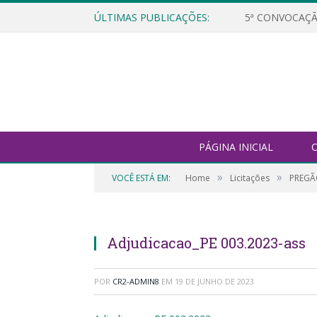
ÚLTIMAS PUBLICAÇÕES:
5ª CONVOCAÇÃ
PÁGINA INICIAL
O
»
»
VOCÊ ESTÁ EM:
Home
Licitações
PREGÃO
Adjudicacao_PE 003.2023-ass
POR
CR2-ADMIN8
EM
19 DE JUNHO DE 2023