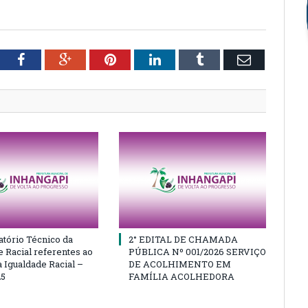
tter
Facebook
Google+
Pinterest
LinkedIn
Tumblr
Email
atório Técnico da
2° EDITAL DE CHAMADA
e Racial referentes ao
PÚBLICA Nº 001/2026 SERVIÇO
 Igualdade Racial –
DE ACOLHIMENTO EM
25
FAMÍLIA ACOLHEDORA