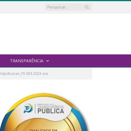
TRANSPARÊNCIA
Adjudicacao_PE 003.2023-ass