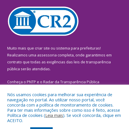
Muito mais que
criar site
ou
sistema para prefeituras
!
Realizamos uma
assessoria
completa, onde garantimos em
contrato que todas as exigências das
leis de transparência
pública
serão atendidas.
Conheça o
PNTP
e o
Radar da Transparência Pública
Nós usamos cookies para melhorar sua experiência de
navegação no portal. Ao utilizar nosso portal, você
concorda com a política de monitoramento de cookies.
Para ter mais informações sobre como isso é feito, acesse
Todos os direitos reservados a Prefeitura Municipal de
Política de cookies (
Leia mais
). Se você concorda, clique em
Inhangapi.
ACEITO.