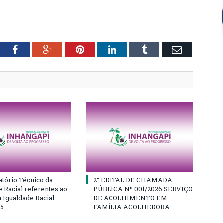
tter
Facebook
Google+
Pinterest
LinkedIn
Tumblr
Email
atório Técnico da
2° EDITAL DE CHAMADA
e Racial referentes ao
PÚBLICA Nº 001/2026 SERVIÇO
 Igualdade Racial –
DE ACOLHIMENTO EM
25
FAMÍLIA ACOLHEDORA