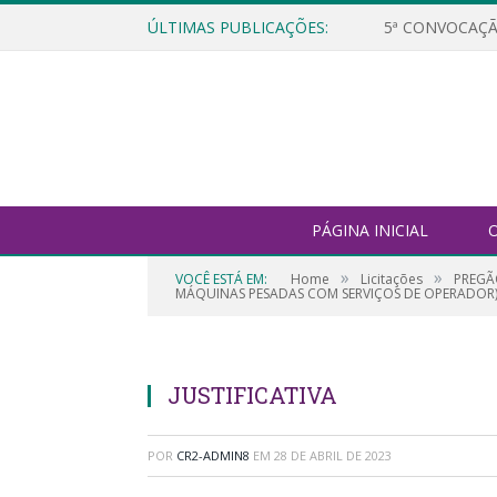
ÚLTIMAS PUBLICAÇÕES:
5ª CONVOCAÇÃ
PÁGINA INICIAL
O
»
»
VOCÊ ESTÁ EM:
Home
Licitações
PREGÃ
MÁQUINAS PESADAS COM SERVIÇOS DE OPERADOR
JUSTIFICATIVA
POR
CR2-ADMIN8
EM
28 DE ABRIL DE 2023