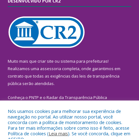
DESENVOLVIDO POR CR2
Muito mais que
criar site
ou
sistema para prefeituras
!
Realizamos uma
assessoria
completa, onde garantimos em
contrato que todas as exigências das
leis de transparência
pública
serão atendidas.
Conheça o
PNTP
e o
Radar da Transparência Pública
Nós usamos cookies para melhorar sua experiência de
navegação no portal. Ao utilizar nosso portal, você
concorda com a política de monitoramento de cookies.
Para ter mais informações sobre como isso é feito, acesse
Todos os direitos reservados a Prefeitura Municipal de
Política de cookies (
Leia mais
). Se você concorda, clique em
Inhangapi.