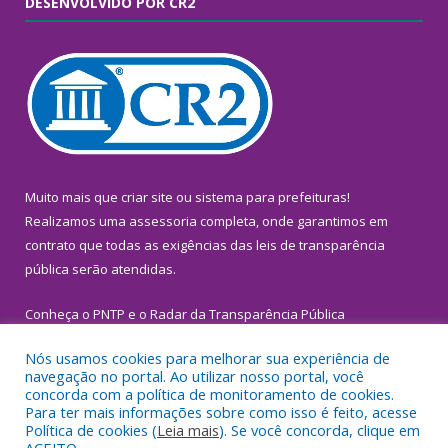
DESENVOLVIDO POR CR2
Muito mais que
criar site
ou
sistema para prefeituras
!
Realizamos uma
assessoria
completa, onde garantimos em
contrato que todas as exigências das
leis de transparência
pública
serão atendidas.
Conheça o
PNTP
e o
Radar da Transparência Pública
Nós usamos cookies para melhorar sua experiência de
navegação no portal. Ao utilizar nosso portal, você
concorda com a política de monitoramento de cookies.
Para ter mais informações sobre como isso é feito, acesse
Todos os direitos reservados a Prefeitura Municipal de
Política de cookies (
Leia mais
). Se você concorda, clique em
Inhangapi.