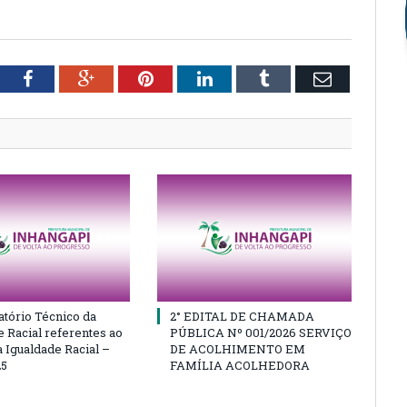
tter
Facebook
Google+
Pinterest
LinkedIn
Tumblr
Email
atório Técnico da
2° EDITAL DE CHAMADA
e Racial referentes ao
PÚBLICA Nº 001/2026 SERVIÇO
 Igualdade Racial –
DE ACOLHIMENTO EM
25
FAMÍLIA ACOLHEDORA