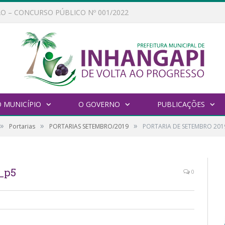
Ata e Relatório Técnico da Igualdade Racial referentes ao Fórum da Igualdade Racial – 06/11/2025
 MUNICÍPIO
O GOVERNO
PUBLICAÇÕES
»
»
»
Portarias
PORTARIAS SETEMBRO/2019
PORTARIA DE SETEMBRO 201
_p5
0