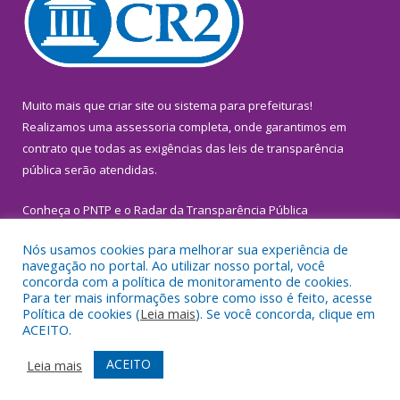
Muito mais que
criar site
ou
sistema para prefeituras
!
Realizamos uma
assessoria
completa, onde garantimos em
contrato que todas as exigências das
leis de transparência
pública
serão atendidas.
Conheça o
PNTP
e o
Radar da Transparência Pública
Nós usamos cookies para melhorar sua experiência de
navegação no portal. Ao utilizar nosso portal, você
concorda com a política de monitoramento de cookies.
Para ter mais informações sobre como isso é feito, acesse
Todos os direitos reservados a Prefeitura Municipal de
Política de cookies (
Leia mais
). Se você concorda, clique em
Inhangapi.
ACEITO.
Mapa do Site
Acessar Área Administrativa
ACEITO
Leia mais
Acessar Webmail