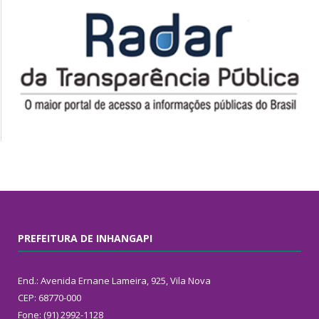
PREFEITURA DE INHANGAPI
End.: Avenida Ernane Lameira, 925, Vila Nova
CEP: 68770-000
Fone: (91) 2992-1128