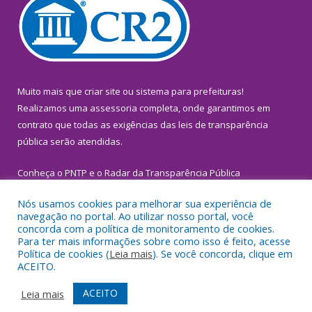
Muito mais que
criar site
ou
sistema para prefeituras
!
Realizamos uma
assessoria
completa, onde garantimos em
contrato que todas as exigências das
leis de transparência
pública
serão atendidas.
Conheça o
PNTP
e o
Radar da Transparência Pública
Nós usamos cookies para melhorar sua experiência de
navegação no portal. Ao utilizar nosso portal, você
concorda com a política de monitoramento de cookies.
Para ter mais informações sobre como isso é feito, acesse
Todos os direitos reservados a Prefeitura Municipal de
Política de cookies (
Leia mais
). Se você concorda, clique em
Inhangapi.
ACEITO.
Mapa do Site
Acessar Área Administrativa
ACEITO
Leia mais
Acessar Webmail