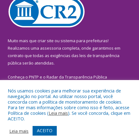
Muito mais que
criar site
ou
sistema para prefeituras
!
Realizamos uma
assessoria
completa, onde garantimos em
contrato que todas as exigências das
leis de transparência
pública
serão atendidas.
Conheça o
PNTP
e o
Radar da Transparência Pública
Nós usamos cookies para melhorar sua experiência de
navegação no portal. Ao utilizar nosso portal, você
concorda com a política de monitoramento de cookies.
Para ter mais informações sobre como isso é feito, acesse
Todos os direitos reservados a Prefeitura Municipal de
Política de cookies (
Leia mais
). Se você concorda, clique em
Inhangapi.
ACEITO.
Mapa do Site
Acessar Área Administrativa
ACEITO
Leia mais
Acessar Webmail