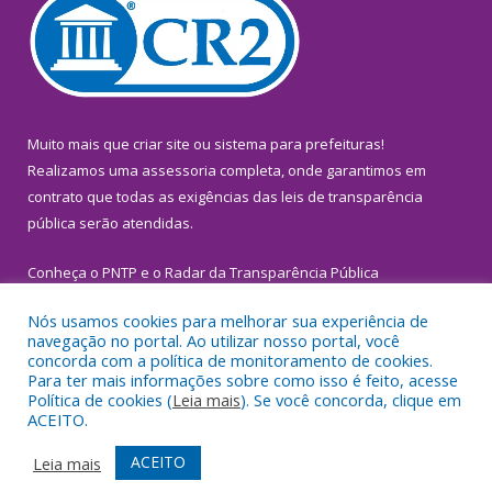
Muito mais que
criar site
ou
sistema para prefeituras
!
Realizamos uma
assessoria
completa, onde garantimos em
contrato que todas as exigências das
leis de transparência
pública
serão atendidas.
Conheça o
PNTP
e o
Radar da Transparência Pública
Nós usamos cookies para melhorar sua experiência de
navegação no portal. Ao utilizar nosso portal, você
concorda com a política de monitoramento de cookies.
Para ter mais informações sobre como isso é feito, acesse
Todos os direitos reservados a Prefeitura Municipal de
Política de cookies (
Leia mais
). Se você concorda, clique em
Inhangapi.
ACEITO.
Mapa do Site
Acessar Área Administrativa
ACEITO
Leia mais
Acessar Webmail