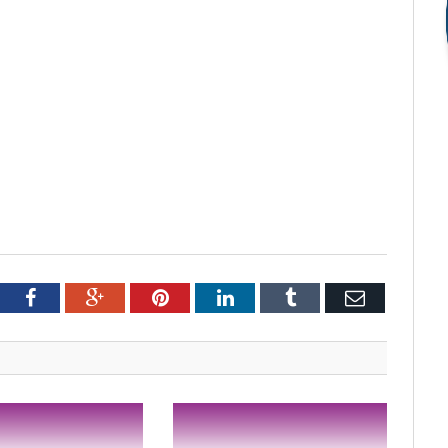
tter
Facebook
Google+
Pinterest
LinkedIn
Tumblr
Email