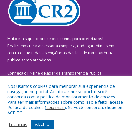
Muito mais que
criar site
ou
sistema para prefeituras
!
Realizamos uma
assessoria
completa, onde garantimos em
contrato que todas as exigências das
leis de transparência
pública
serão atendidas.
Conheça o
PNTP
e o
Radar da Transparência Pública
Nós usamos cookies para melhorar sua experiência de
navegação no portal. Ao utilizar nosso portal, você
concorda com a política de monitoramento de cookies.
Para ter mais informações sobre como isso é feito, acesse
Todos os direitos reservados a Prefeitura Municipal de
Política de cookies (
Leia mais
). Se você concorda, clique em
Inhangapi.
ACEITO.
Mapa do Site
Acessar Área Administrativa
ACEITO
Leia mais
Acessar Webmail