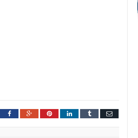
tter
Facebook
Google+
Pinterest
LinkedIn
Tumblr
Email