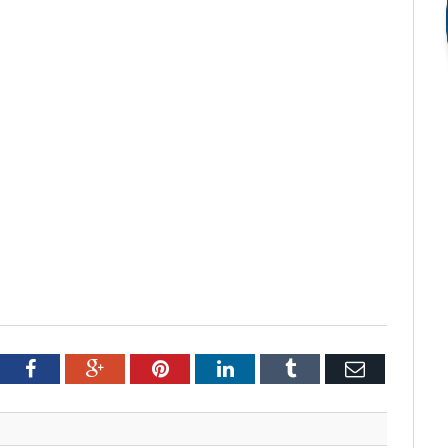
tter
Facebook
Google+
Pinterest
LinkedIn
Tumblr
Email