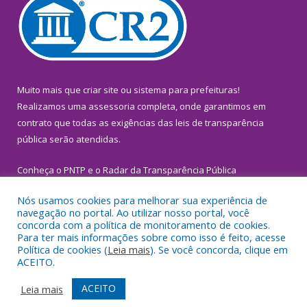
Muito mais que
criar site
ou
sistema para prefeituras
!
Realizamos uma
assessoria
completa, onde garantimos em
contrato que todas as exigências das
leis de transparência
pública
serão atendidas.
Conheça o
PNTP
e o
Radar da Transparência Pública
Nós usamos cookies para melhorar sua experiência de
navegação no portal. Ao utilizar nosso portal, você
concorda com a política de monitoramento de cookies.
Para ter mais informações sobre como isso é feito, acesse
Todos os direitos reservados a Prefeitura Municipal de
Política de cookies (
Leia mais
). Se você concorda, clique em
Inhangapi.
ACEITO.
Mapa do Site
Acessar Área Administrativa
ACEITO
Leia mais
Acessar Webmail