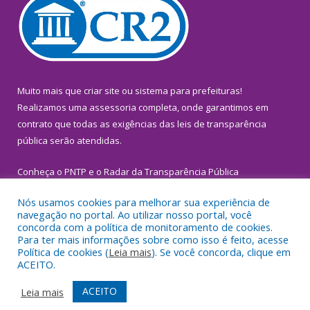
Muito mais que
criar site
ou
sistema para prefeituras
!
Realizamos uma
assessoria
completa, onde garantimos em
contrato que todas as exigências das
leis de transparência
pública
serão atendidas.
Conheça o
PNTP
e o
Radar da Transparência Pública
Nós usamos cookies para melhorar sua experiência de
navegação no portal. Ao utilizar nosso portal, você
concorda com a política de monitoramento de cookies.
Para ter mais informações sobre como isso é feito, acesse
Todos os direitos reservados a Prefeitura Municipal de
Política de cookies (
Leia mais
). Se você concorda, clique em
Inhangapi.
ACEITO.
Mapa do Site
Acessar Área Administrativa
ACEITO
Leia mais
Acessar Webmail