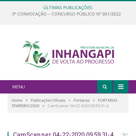
ÚLTIMAS PUBLICAÇÕES:
5ª CONVOCAÇÃO – CONCURSO PÚBLICO Nº 001/2022
MENU
»
»
»
Home
Publicações Oficiais
Portarias
PORTARIAS
»
FEVEREIRO/2020
CamScanner 04-22-2020 09.59.31-4
CamScanner 04-22-2020 09.59.31-4
0