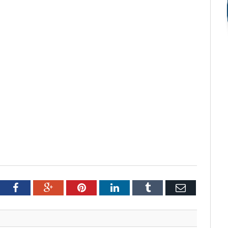
tter
Facebook
Google+
Pinterest
LinkedIn
Tumblr
Email