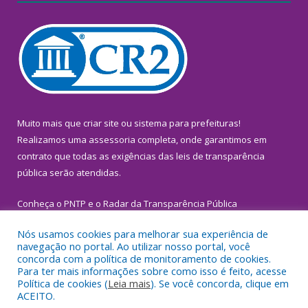
Muito mais que
criar site
ou
sistema para prefeituras
!
Realizamos uma
assessoria
completa, onde garantimos em
contrato que todas as exigências das
leis de transparência
pública
serão atendidas.
Conheça o
PNTP
e o
Radar da Transparência Pública
Nós usamos cookies para melhorar sua experiência de
navegação no portal. Ao utilizar nosso portal, você
concorda com a política de monitoramento de cookies.
Para ter mais informações sobre como isso é feito, acesse
Todos os direitos reservados a Prefeitura Municipal de
Política de cookies (
Leia mais
). Se você concorda, clique em
Inhangapi.
ACEITO.