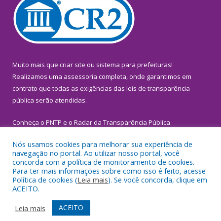
Muito mais que
criar site
ou
sistema para prefeituras
!
Realizamos uma
assessoria
completa, onde garantimos em
contrato que todas as exigências das
leis de transparência
pública
serão atendidas.
Conheça o
PNTP
e o
Radar da Transparência Pública
Nós usamos cookies para melhorar sua experiência de
navegação no portal. Ao utilizar nosso portal, você
concorda com a política de monitoramento de cookies.
Para ter mais informações sobre como isso é feito, acesse
Todos os direitos reservados a Prefeitura Municipal de
Política de cookies (
Leia mais
). Se você concorda, clique em
Inhangapi.
ACEITO.
Mapa do Site
Acessar Área Administrativa
ACEITO
Leia mais
Acessar Webmail