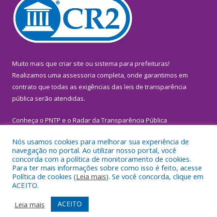
Muito mais que
criar site
ou
sistema para prefeituras
!
Realizamos uma
assessoria
completa, onde garantimos em
contrato que todas as exigências das
leis de transparência
pública
serão atendidas.
Conheça o
PNTP
e o
Radar da Transparência Pública
Nós usamos cookies para melhorar sua experiência de
navegação no portal. Ao utilizar nosso portal, você
concorda com a política de monitoramento de cookies.
Para ter mais informações sobre como isso é feito, acesse
Todos os direitos reservados a Prefeitura Municipal de
Política de cookies (
Leia mais
). Se você concorda, clique em
Inhangapi.
ACEITO.
Mapa do Site
Acessar Área Administrativa
ACEITO
Leia mais
Acessar Webmail