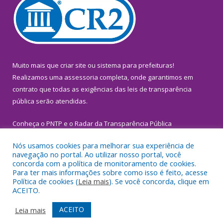
Muito mais que
criar site
ou
sistema para prefeituras
!
Realizamos uma
assessoria
completa, onde garantimos em
contrato que todas as exigências das
leis de transparência
pública
serão atendidas.
Conheça o
PNTP
e o
Radar da Transparência Pública
Nós usamos cookies para melhorar sua experiência de
navegação no portal. Ao utilizar nosso portal, você
concorda com a política de monitoramento de cookies.
Para ter mais informações sobre como isso é feito, acesse
Todos os direitos reservados a Prefeitura Municipal de
Política de cookies (
Leia mais
). Se você concorda, clique em
Inhangapi.
ACEITO.
Mapa do Site
Acessar Área Administrativa
ACEITO
Leia mais
Acessar Webmail