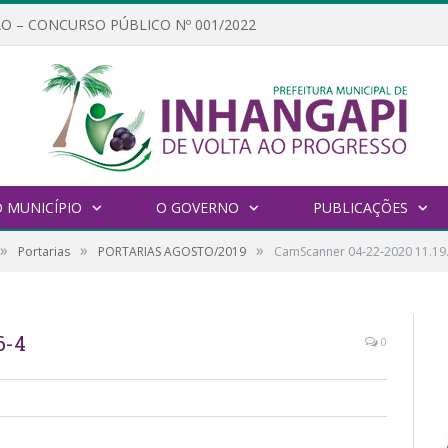
O – CONCURSO PÚBLICO Nº 001/2022
 MUNICÍPIO
O GOVERNO
PUBLICAÇÕES
»
»
»
Portarias
PORTARIAS AGOSTO/2019
CamScanner 04-22-2020 11.19
6-4
0