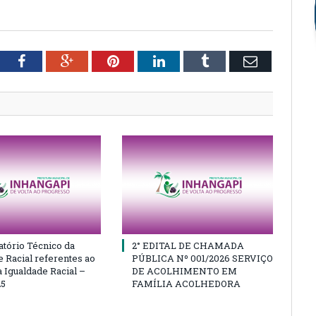
tter
Facebook
Google+
Pinterest
LinkedIn
Tumblr
Email
atório Técnico da
2° EDITAL DE CHAMADA
e Racial referentes ao
PÚBLICA Nº 001/2026 SERVIÇO
 Igualdade Racial –
DE ACOLHIMENTO EM
25
FAMÍLIA ACOLHEDORA