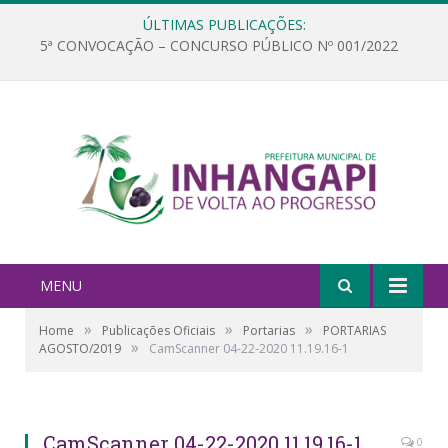
ÚLTIMAS PUBLICAÇÕES:
5ª CONVOCAÇÃO – CONCURSO PÚBLICO Nº 001/2022
MENU
»
»
»
Home
Publicações Oficiais
Portarias
PORTARIAS
»
AGOSTO/2019
CamScanner 04-22-2020 11.19.16-1
CamScanner 04-22-2020 11.19.16-1
0