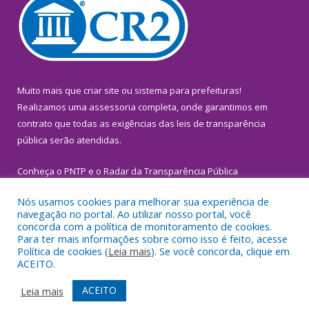
Muito mais que
criar site
ou
sistema para prefeituras
!
Realizamos uma
assessoria
completa, onde garantimos em
contrato que todas as exigências das
leis de transparência
pública
serão atendidas.
Conheça o
PNTP
e o
Radar da Transparência Pública
Nós usamos cookies para melhorar sua experiência de
navegação no portal. Ao utilizar nosso portal, você
concorda com a política de monitoramento de cookies.
Para ter mais informações sobre como isso é feito, acesse
Todos os direitos reservados a Prefeitura Municipal de
Política de cookies (
Leia mais
). Se você concorda, clique em
Inhangapi.
ACEITO.
Mapa do Site
Acessar Área Administrativa
ACEITO
Leia mais
Acessar Webmail