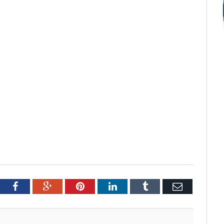
tter
Facebook
Google+
Pinterest
LinkedIn
Tumblr
Email