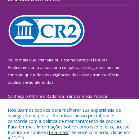
Muito mais que
criar site
ou
sistema para prefeituras
!
Realizamos uma
assessoria
completa, onde garantimos em
contrato que todas as exigências das
leis de transparência
pública
serão atendidas.
Conheça o
PNTP
e o
Radar da Transparência Pública
Nós usamos cookies para melhorar sua experiência de
navegação no portal. Ao utilizar nosso portal, você
concorda com a política de monitoramento de cookies.
Para ter mais informações sobre como isso é feito, acesse
Todos os direitos reservados a Prefeitura Municipal de
Política de cookies (
Leia mais
). Se você concorda, clique em
Inhangapi.
ACEITO.