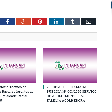
tter
Facebook
Google+
Pinterest
LinkedIn
Tumblr
Email
atório Técnico da
2° EDITAL DE CHAMADA
e Racial referentes ao
PÚBLICA Nº 001/2026 SERVIÇO
 Igualdade Racial –
DE ACOLHIMENTO EM
25
FAMÍLIA ACOLHEDORA