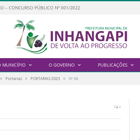
O – CONCURSO PÚBLICO Nº 001/2022
 MUNICÍPIO
O GOVERNO
PUBLICAÇÕES
»
»
»
Portarias
PORTARIAS 2023
Nº 66
0