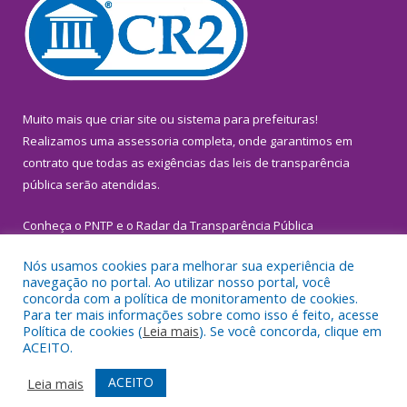
Muito mais que
criar site
ou
sistema para prefeituras
!
Realizamos uma
assessoria
completa, onde garantimos em
contrato que todas as exigências das
leis de transparência
pública
serão atendidas.
Conheça o
PNTP
e o
Radar da Transparência Pública
Nós usamos cookies para melhorar sua experiência de
navegação no portal. Ao utilizar nosso portal, você
concorda com a política de monitoramento de cookies.
Para ter mais informações sobre como isso é feito, acesse
Todos os direitos reservados a Prefeitura Municipal de
Política de cookies (
Leia mais
). Se você concorda, clique em
Inhangapi.
ACEITO.
Mapa do Site
Acessar Área Administrativa
ACEITO
Leia mais
Acessar Webmail